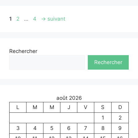
Page
Page
Page
1
2
…
4
→
suivant
Rechercher
Rechercher
août 2026
L
M
M
J
V
S
D
1
2
3
4
5
6
7
8
9