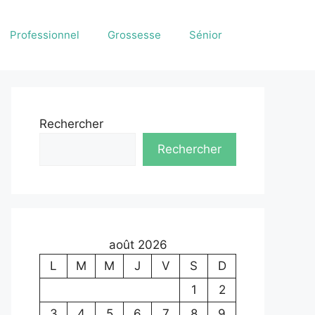
Professionnel
Grossesse
Sénior
Rechercher
Rechercher
août 2026
L
M
M
J
V
S
D
1
2
3
4
5
6
7
8
9