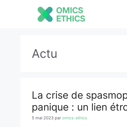
Aller
au
contenu
Actu
La crise de spasmoph
panique : un lien étro
5 mai 2023
par
omics-ethics