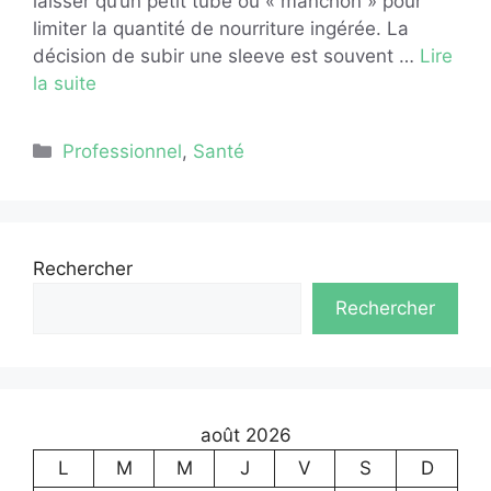
laisser qu’un petit tube ou « manchon » pour
limiter la quantité de nourriture ingérée. La
décision de subir une sleeve est souvent …
Lire
la suite
Catégories
Professionnel
,
Santé
Rechercher
Rechercher
août 2026
L
M
M
J
V
S
D