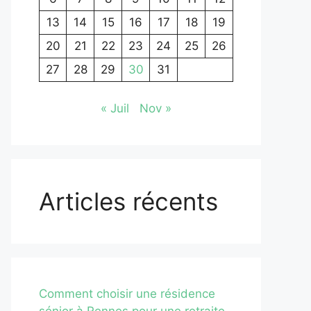
13
14
15
16
17
18
19
20
21
22
23
24
25
26
27
28
29
30
31
« Juil
Nov »
Articles récents
Comment choisir une résidence
sénior à Rennes pour une retraite