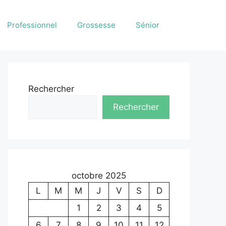
Professionnel
Grossesse
Sénior
Rechercher
Rechercher
octobre 2025
L
M
M
J
V
S
D
1
2
3
4
5
6
7
8
9
10
11
12