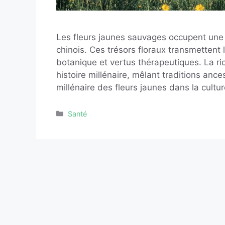
Les fleurs jaunes sauvages occupent une p
chinois. Ces trésors floraux transmettent 
botanique et vertus thérapeutiques. La ri
histoire millénaire, mêlant traditions ance
millénaire des fleurs jaunes dans la cultu
Catégories
Santé