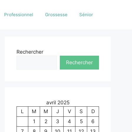
Professionnel
Grossesse
Sénior
Rechercher
Rechercher
avril 2025
L
M
M
J
V
S
D
1
2
3
4
5
6
7
8
9
10
11
12
13