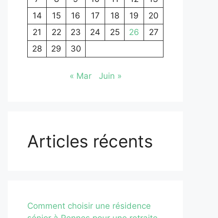
14
15
16
17
18
19
20
21
22
23
24
25
26
27
28
29
30
« Mar
Juin »
Articles récents
Comment choisir une résidence
sénior à Rennes pour une retraite