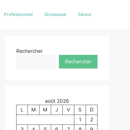
Professionnel
Grossesse
Sénior
Rechercher
Rechercher
août 2026
L
M
M
J
V
S
D
1
2
3
4
5
6
7
8
9