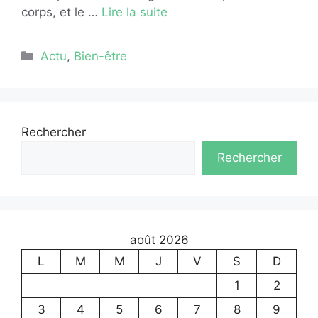
corps, et le …
Lire la suite
Catégories
Actu
,
Bien-être
Rechercher
Rechercher
août 2026
L
M
M
J
V
S
D
1
2
3
4
5
6
7
8
9