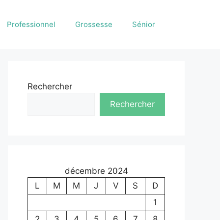
Professionnel
Grossesse
Sénior
Rechercher
Rechercher
décembre 2024
L
M
M
J
V
S
D
1
2
3
4
5
6
7
8