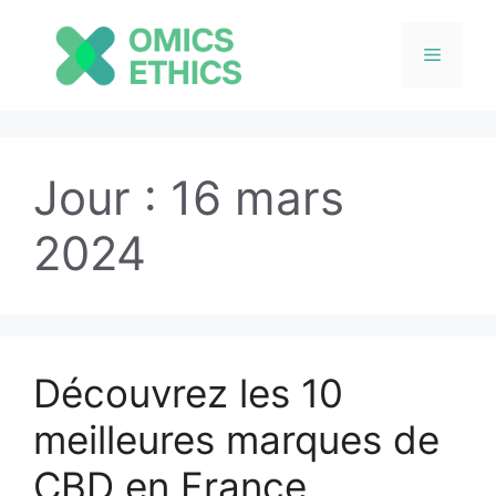
Menu
Aller
au
Jour :
16 mars
contenu
2024
Découvrez les 10
meilleures marques de
CBD en France